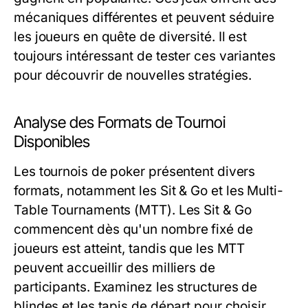
mécaniques différentes et peuvent séduire
les joueurs en quête de diversité. Il est
toujours intéressant de tester ces variantes
pour découvrir de nouvelles stratégies.
Analyse des Formats de Tournoi
Disponibles
Les tournois de poker présentent divers
formats, notamment les
Sit & Go
et les
Multi-
Table Tournaments (MTT)
. Les Sit & Go
commencent dès qu'un nombre fixé de
joueurs est atteint, tandis que les MTT
peuvent accueillir des milliers de
participants. Examinez les structures de
blindes et les tapis de départ pour choisir