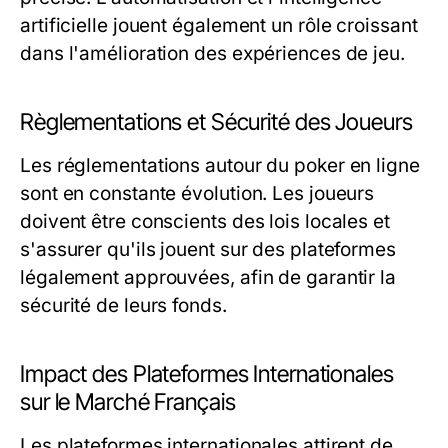
artificielle jouent également un rôle croissant
dans l'amélioration des expériences de jeu.
Règlementations et Sécurité des Joueurs
Les réglementations autour du poker en ligne
sont en constante évolution. Les joueurs
doivent être conscients des lois locales et
s'assurer qu'ils jouent sur des plateformes
légalement approuvées, afin de garantir la
sécurité de leurs fonds.
Impact des Plateformes Internationales
sur le Marché Français
Les plateformes internationales attirent de