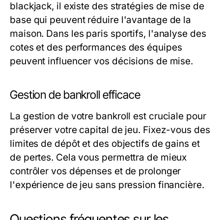
blackjack, il existe des stratégies de mise de
base qui peuvent réduire l'avantage de la
maison. Dans les paris sportifs, l'analyse des
cotes et des performances des équipes
peuvent influencer vos décisions de mise.
Gestion de bankroll efficace
La gestion de votre bankroll est cruciale pour
préserver votre capital de jeu. Fixez-vous des
limites de dépôt et des objectifs de gains et
de pertes. Cela vous permettra de mieux
contrôler vos dépenses et de prolonger
l'expérience de jeu sans pression financière.
Questions fréquentes sur les