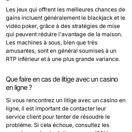
Les jeux qui offrent les meilleures chances de
gains incluent généralement le blackjack et le
vidéo poker, grâce à des stratégies de mise
qui peuvent réduire l'avantage de la maison.
Les machines à sous, bien que très
amusantes, sont en général soumises à un
RTP inférieur et à une plus grande variance.
Que faire en cas de litige avec un casino
en ligne ?
Si vous rencontrez un litige avec un casino en
ligne, il est important de contacter leur
service client pour tenter de résoudre le
problème. Si cela échoue, consultez les