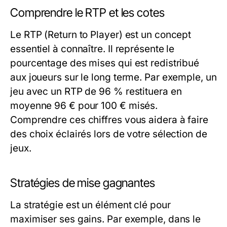
Comprendre le RTP et les cotes
Le RTP (Return to Player) est un concept
essentiel à connaître. Il représente le
pourcentage des mises qui est redistribué
aux joueurs sur le long terme. Par exemple, un
jeu avec un RTP de 96 % restituera en
moyenne 96 € pour 100 € misés.
Comprendre ces chiffres vous aidera à faire
des choix éclairés lors de votre sélection de
jeux.
Stratégies de mise gagnantes
La stratégie est un élément clé pour
maximiser ses gains. Par exemple, dans le