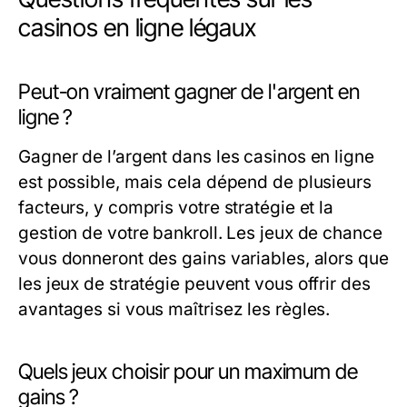
casinos en ligne légaux
Peut-on vraiment gagner de l'argent en
ligne ?
Gagner de l’argent dans les casinos en ligne
est possible, mais cela dépend de plusieurs
facteurs, y compris votre stratégie et la
gestion de votre bankroll. Les jeux de chance
vous donneront des gains variables, alors que
les jeux de stratégie peuvent vous offrir des
avantages si vous maîtrisez les règles.
Quels jeux choisir pour un maximum de
gains ?