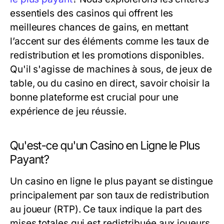
essentiels des casinos qui offrent les
meilleures chances de gains, en mettant
l’accent sur des éléments comme les taux de
redistribution et les promotions disponibles.
Qu'il s'agisse de machines à sous, de jeux de
table, ou du casino en direct, savoir choisir la
bonne plateforme est crucial pour une
expérience de jeu réussie.
Qu'est-ce qu'un Casino en Ligne le Plus
Payant?
Un casino en ligne le plus payant se distingue
principalement par son taux de redistribution
au joueur (RTP). Ce taux indique la part des
mises totales qui est redistribuée aux joueurs