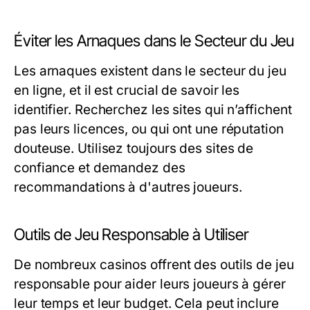
Éviter les Arnaques dans le Secteur du Jeu
Les arnaques existent dans le secteur du jeu
en ligne, et il est crucial de savoir les
identifier. Recherchez les sites qui n’affichent
pas leurs licences, ou qui ont une réputation
douteuse. Utilisez toujours des sites de
confiance et demandez des
recommandations à d'autres joueurs.
Outils de Jeu Responsable à Utiliser
De nombreux casinos offrent des outils de jeu
responsable pour aider leurs joueurs à gérer
leur temps et leur budget. Cela peut inclure