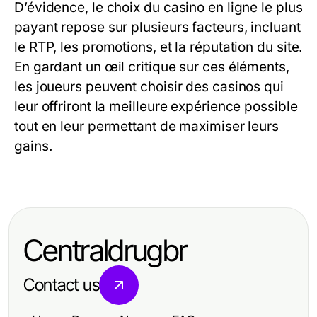
D’évidence, le choix du casino en ligne le plus
payant repose sur plusieurs facteurs, incluant
le RTP, les promotions, et la réputation du site.
En gardant un œil critique sur ces éléments,
les joueurs peuvent choisir des casinos qui
leur offriront la meilleure expérience possible
tout en leur permettant de maximiser leurs
gains.
Centraldrugbr
Contact us