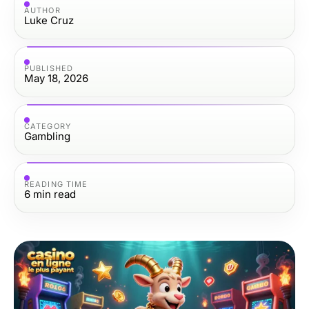
AUTHOR
Luke Cruz
PUBLISHED
May 18, 2026
CATEGORY
Gambling
READING TIME
6
min read