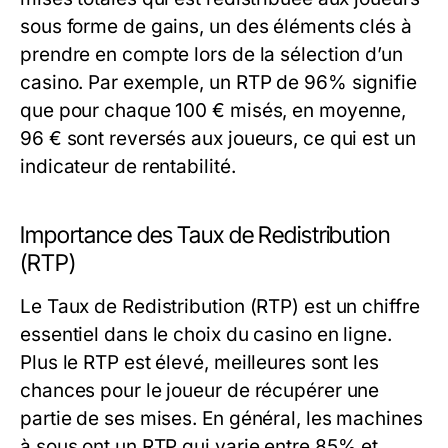
sous forme de gains, un des éléments clés à
prendre en compte lors de la sélection d’un
casino. Par exemple, un RTP de 96% signifie
que pour chaque 100 € misés, en moyenne,
96 € sont reversés aux joueurs, ce qui est un
indicateur de rentabilité.
Importance des Taux de Redistribution
(RTP)
Le Taux de Redistribution (RTP) est un chiffre
essentiel dans le choix du casino en ligne.
Plus le RTP est élevé, meilleures sont les
chances pour le joueur de récupérer une
partie de ses mises. En général, les machines
à sous ont un RTP qui varie entre 85% et