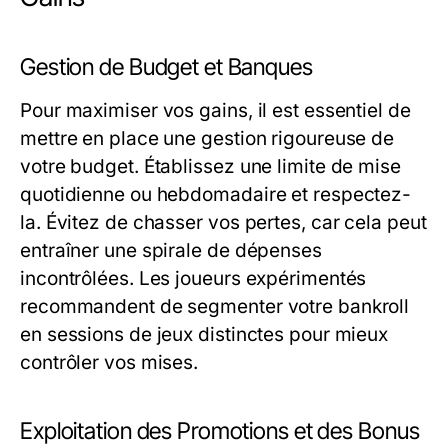
Gestion de Budget et Banques
Pour maximiser vos gains, il est essentiel de
mettre en place une gestion rigoureuse de
votre budget. Établissez une limite de mise
quotidienne ou hebdomadaire et respectez-
la. Évitez de chasser vos pertes, car cela peut
entraîner une spirale de dépenses
incontrôlées. Les joueurs expérimentés
recommandent de segmenter votre bankroll
en sessions de jeux distinctes pour mieux
contrôler vos mises.
Exploitation des Promotions et des Bonus