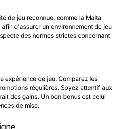
ité de jeu reconnue, comme la Malta
afin d'assurer un environnement de jeu
respecte des normes strictes concernant
re expérience de jeu. Comparez les
romotions régulières. Soyez attentif aux
trait des gains. Un bon bonus est celui
ences de mise.
Ligne