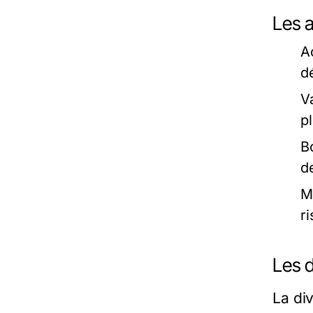
Les a
Ac
d
V
p
B
d
M
r
Les d
La div