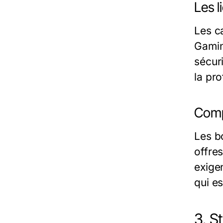
Les l
Les c
Gamin
sécur
la pro
Comp
Les b
offre
exigen
qui e
3. S