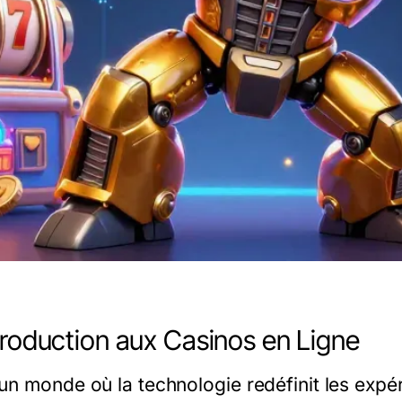
ntroduction aux Casinos en Ligne
un monde où la technologie redéfinit les expé