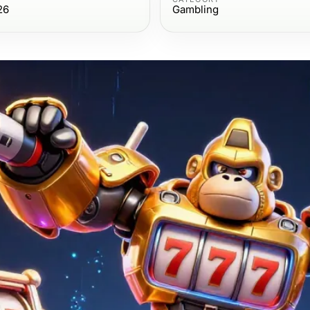
26
Gambling