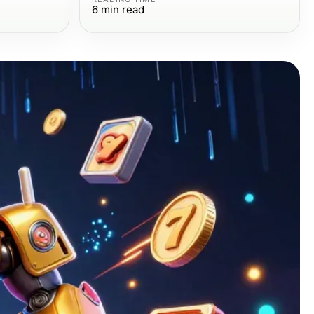
6
min read