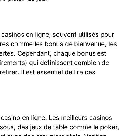
 casinos en ligne, souvent utilisés pour
fres comme les bonus de bienvenue, les
pertes. Cependant, chaque bonus est
rements) qui définissent combien de
irer. Il est essentiel de lire ces
 casino en ligne. Les meilleurs casinos
sous, des jeux de table comme le poker,