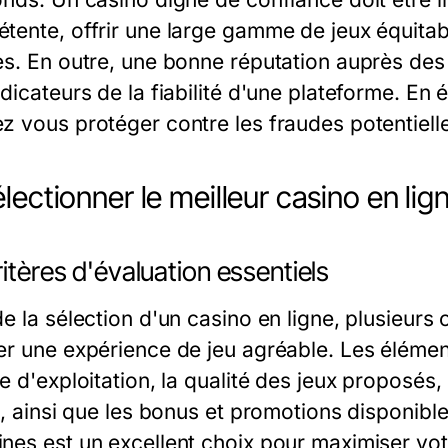
ente, offrir une large gamme de jeux équitable
s. En outre, une bonne réputation auprès des j
dicateurs de la fiabilité d'une plateforme. En 
z vous protéger contre les fraudes potentielle
électionner le meilleur casino en lig
ritères d'évaluation essentiels
e la sélection d'un casino en ligne, plusieurs
er une expérience de jeu agréable. Les éléme
e d'exploitation, la qualité des jeux proposés
t, ainsi que les bonus et promotions disponibl
nes est un excellent choix pour maximiser votre