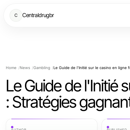
Centraldrugbr
C
Home
News
Gambling
Le Guide de l'Initié 
: Stratégies gagnan
AUTHOR
PUBLISHED