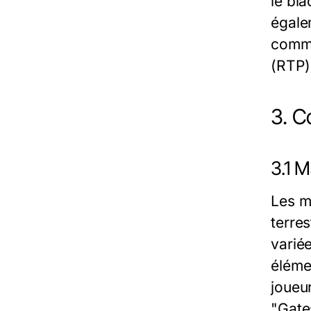
le bla
égale
comme
(RTP) 
3. C
3.1 M
Les m
terres
varié
éléme
joueu
"Gate