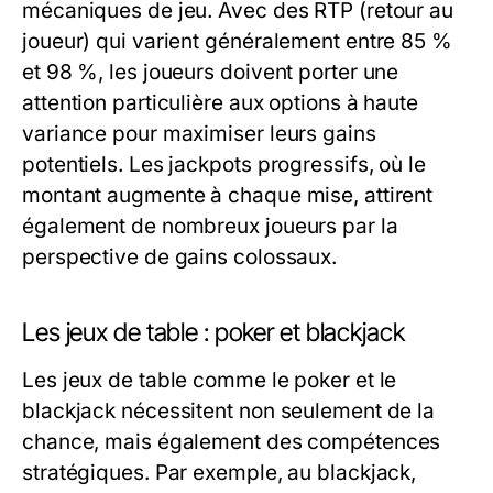
mécaniques de jeu. Avec des RTP (retour au
joueur) qui varient généralement entre 85 %
et 98 %, les joueurs doivent porter une
attention particulière aux options à haute
variance pour maximiser leurs gains
potentiels. Les jackpots progressifs, où le
montant augmente à chaque mise, attirent
également de nombreux joueurs par la
perspective de gains colossaux.
Les jeux de table : poker et blackjack
Les jeux de table comme le
poker
et le
blackjack
nécessitent non seulement de la
chance, mais également des compétences
stratégiques. Par exemple, au blackjack,