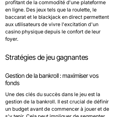
profitant de la commodité d'une plateforme
en ligne. Des jeux tels que la roulette, le
baccarat et le blackjack en direct permettent
aux utilisateurs de vivre l'excitation d'un
casino physique depuis le confort de leur
foyer.
Stratégies de jeu gagnantes
Gestion de la bankroll : maximiser vos
fonds
Une des clés du succès dans le jeu est la
gestion de la bankroll
. Il est crucial de définir
un budget avant de commencer à jouer et de
s'y tenir. Cela peut impliquer de segmenter