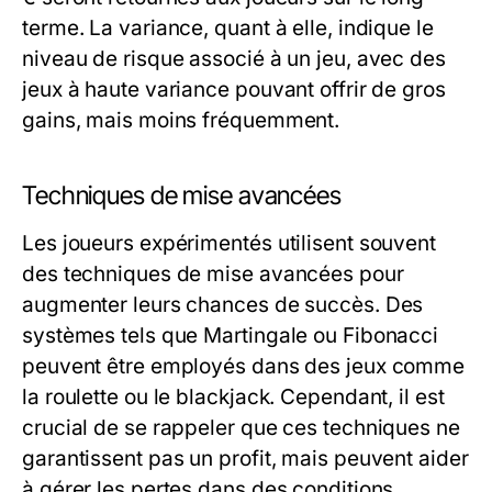
terme. La variance, quant à elle, indique le
niveau de risque associé à un jeu, avec des
jeux à haute variance pouvant offrir de gros
gains, mais moins fréquemment.
Techniques de mise avancées
Les joueurs expérimentés utilisent souvent
des
techniques de mise avancées
pour
augmenter leurs chances de succès. Des
systèmes tels que Martingale ou Fibonacci
peuvent être employés dans des jeux comme
la roulette ou le blackjack. Cependant, il est
crucial de se rappeler que ces techniques ne
garantissent pas un profit, mais peuvent aider
à gérer les pertes dans des conditions