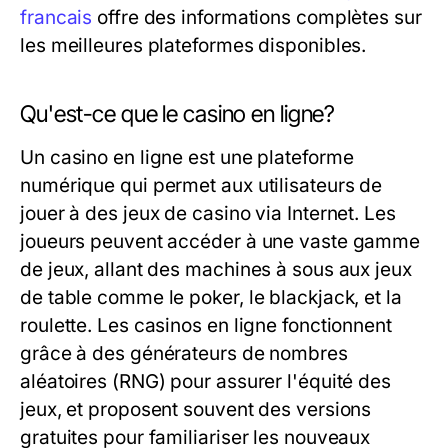
francais
offre des informations complètes sur
les meilleures plateformes disponibles.
Qu'est-ce que le casino en ligne?
Un
casino en ligne
est une plateforme
numérique qui permet aux utilisateurs de
jouer à des jeux de casino via Internet. Les
joueurs peuvent accéder à une vaste gamme
de jeux, allant des machines à sous aux jeux
de table comme le poker, le blackjack, et la
roulette. Les casinos en ligne fonctionnent
grâce à des générateurs de nombres
aléatoires (RNG) pour assurer l'équité des
jeux, et proposent souvent des versions
gratuites pour familiariser les nouveaux