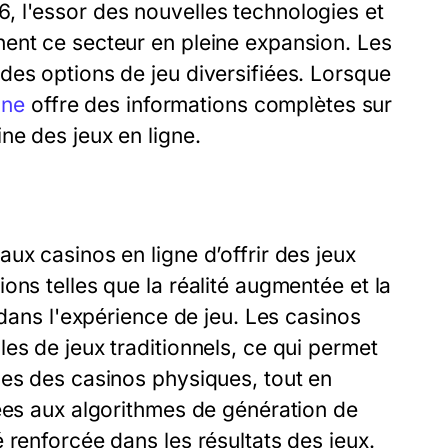
 l'essor des nouvelles technologies et
ent ce secteur en pleine expansion. Les
des options de jeu diversifiées. Lorsque
gne
offre des informations complètes sur
ne des jeux en ligne.
ux casinos en ligne d’offrir des jeux
ons telles que la réalité augmentée et la
 dans l'expérience de jeu. Les casinos
es de jeux traditionnels, ce qui permet
les des casinos physiques, tout en
tées aux algorithmes de génération de
 renforcée dans les résultats des jeux.