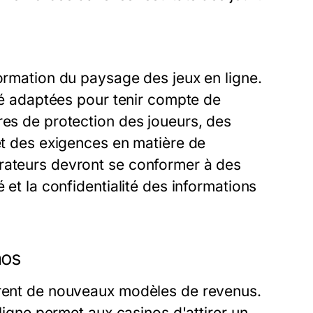
formation du paysage des jeux en ligne.
été adaptées pour tenir compte de
res de protection des joueurs, des
 et des exigences en matière de
érateurs devront se conformer à des
 et la confidentialité des informations
nos
orent de nouveaux modèles de revenus.
 ligne permet aux casinos d'attirer un