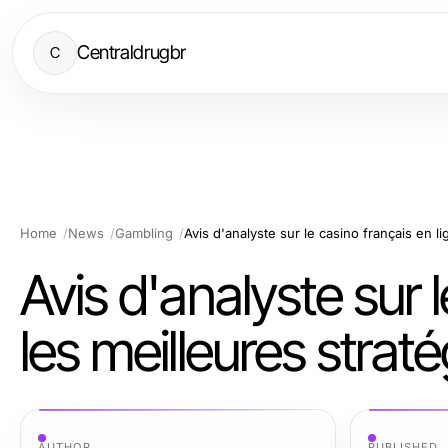
Centraldrugbr
C
Home
News
Gambling
Avis d'analyste sur l
les meilleures strat
AUTHOR
PUBLISHED