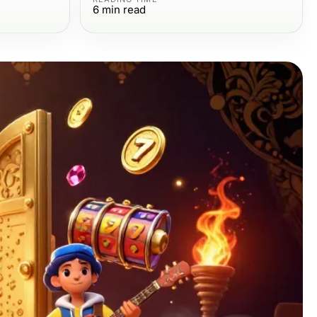
6
min read