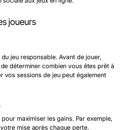
 sociale aux jeux en ligne.
es joueurs
 du jeu responsable. Avant de jouer,
e de déterminer combien vous êtes prêt à
er vos sessions de jeu peut également
s
s pour maximiser les gains. Par exemple,
 votre mise après chaque perte.