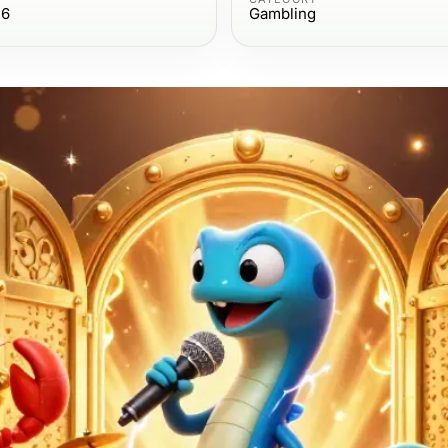
26
Gambling